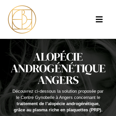
Skip
to
content
Toggl
Navig
ACCUEIL
ALOPÉCIE
CENTRE GYNOBELLE
ANDROGÉNÉTIQUE
ACTIVITÉS
ANGERS
DR BLANCHARD
Découvrez ci-dessous la solution proposée par
TARIFS
le Centre Gynobelle à Angers concernant le
traitement de l’alopécie androgénétique,
VOTRE VENUE
grâce au plasma riche en plaquettes (PRP).