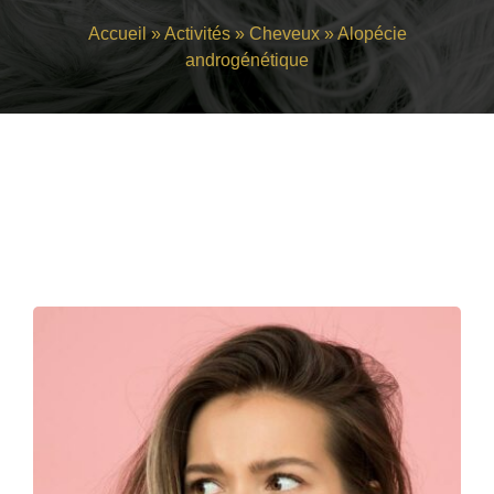
Accueil
»
Activités
»
Cheveux
»
Alopécie
androgénétique